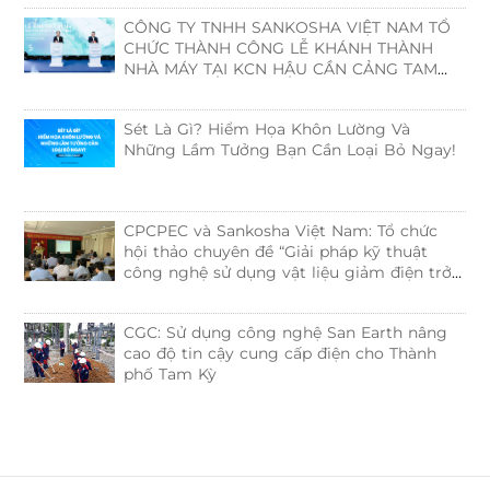
CÔNG TY TNHH SANKOSHA VIỆT NAM TỔ
CHỨC THÀNH CÔNG LỄ KHÁNH THÀNH
NHÀ MÁY TẠI KCN HẬU CẦN CẢNG TAM
HIỆP
Sét Là Gì? Hiểm Họa Khôn Lường Và
n
Những Lầm Tưởng Bạn Cần Loại Bỏ Ngay!
CPCPEC và Sankosha Việt Nam: Tổ chức
hội thảo chuyên đề “Giải pháp kỹ thuật
công nghệ sử dụng vật liệu giảm điện trở
trong hệ thống tiếp địa”
CGC: Sử dụng công nghệ San Earth nâng
cao độ tin cậy cung cấp điện cho Thành
phố Tam Kỳ