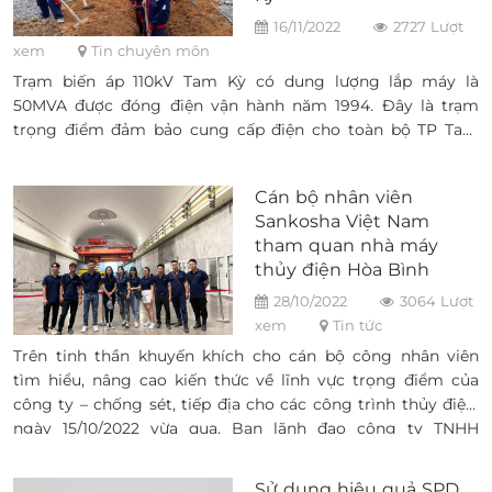
16/11/2022
2727 Lượt
xem
Tin chuyên môn
Trạm biến áp 110kV Tam Kỳ có dung lượng lắp máy là
50MVA được đóng điện vận hành năm 1994. Đây là trạm
trọng điểm đảm bảo cung cấp điện cho toàn bộ TP Tam
Kỳ và các huyện Nam Trà My, Bắc Trà My, Tiên Phước và
các huyện lân cận trong khu vực của tỉnh Quảng Nam.
Cán bộ nhân viên
Bên cạnh đó trạm biến áp 110kV Tam Kỳ còn đóng vai trò
Sankosha Việt Nam
hết sức quan trọng trong việc trung chuyển công suất của
tham quan nhà máy
các nhà máy thủy điện trên các vùng núi nam Quảng Nam
thủy điện Hòa Bình
như thủy điện Trà Linh, Trà My, Tà Vi, Mùa Mưa, Phú Ninh.
28/10/2022
3064 Lượt
xem
Tin tức
Trên tinh thần khuyến khích cho cán bộ công nhân viên
tìm hiểu, nâng cao kiến thức về lĩnh vực trọng điểm của
công ty – chống sét, tiếp địa cho các công trình thủy điện,
ngày 15/10/2022 vừa qua, Ban lãnh đạo công ty TNHH
Sankosha Việt Nam đã tổ chức chương trình tham quan
thực tế, tập huấn tại nhà máy thủy điện Hòa Bình.
Sử dụng hiệu quả SPD