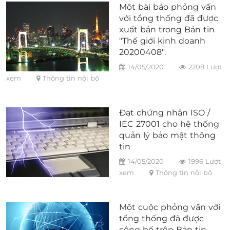
Vùng lặp giữa SPD và thiết
Một bài báo phỏng vấn
bị được bảo vệ2. Bảo vệ các
với tổng thống đã được
thiết bị có nhiều điểm kết
xuất bản trong Bản tin
nối 3. Bảo vệ thiết bị bảo vệ
"Thế giới kinh doanh
được lắp đặt ở những nơi
20200408".
cao4. Bảo vệ các thiết bị
14/05/2020
2208 Lượt
được bảo vệ trong các tòa
xem
Thông tin nội bộ
nhà khác nhau
Đạt chứng nhận ISO /
IEC 27001 cho hệ thống
quản lý bảo mật thông
tin
14/05/2020
1996 Lượt
xem
Thông tin nội bộ
Một cuộc phỏng vấn với
tổng thống đã được
công bố trên Bản tin