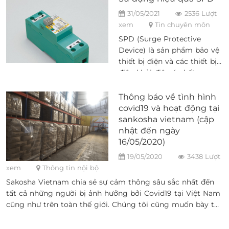
31/05/2021
2536 Lượt
xem
Tin chuyên môn
SPD (Surge Protective
Device) là sản phẩm bảo vệ
thiết bị điện và các thiết bị
điện khỏi điện áp bất
thường do sét tạo ra. Nếu
SPD không được lắp đặt
Thông báo về tình hình
đúng cách, nó sẽ không có
covid19 và hoạt động tại
hiệu quả trong việc bảo vệ
sankosha vietnam (cập
chống lại các dòng sét. Sau
nhật đến ngày
đây, chúng tôi sẽ giới thiệu
16/05/2020)
cách sử dụng SPD hiệu
19/05/2020
3438 Lượt
quả.1. Nối dây giữa SPD và
xem
Thông tin nội bộ
thiết bị được bảo vệ1.1.Chiều
Sakosha Vietnam chia sẻ sự cảm thông sâu sắc nhất đến
dài dây SPD1.2. Nối đất SPD
tất cả những người bị ảnh hưởng bởi Covid19 tại Việt Nam
và thiết bị được bảo vệ1.3.
cũng như trên toàn thế giới. Chúng tôi cũng muốn bày tỏ
Khoảng cách giữa SPD và
lòng biết ơn và trân trọng tới tất cả những người hỗ trợ
thiết bị được bảo vệ1.4.
các hoạt động xã hội, bao gồm cả nhân viên y tế.